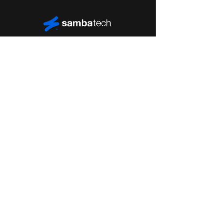
Manifesto
Soluções
Sambatalks
Conteúdos
Contato
Junte-se ao
time
Política de Privacidade