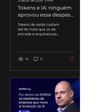
21 de jul. de 2026
∙
5
min
Tokens e IA: ninguém
aprovou essa despesa,
mas ela cresce todo
Tokens de saída custam
mês.
até 8x mais que os de
entrada e arquiteturas
multiagente consomem
até 15x. Entenda a
economia de tokens,
por que ela escapa do
orçamento e o que fazer
14
0
a respeito.