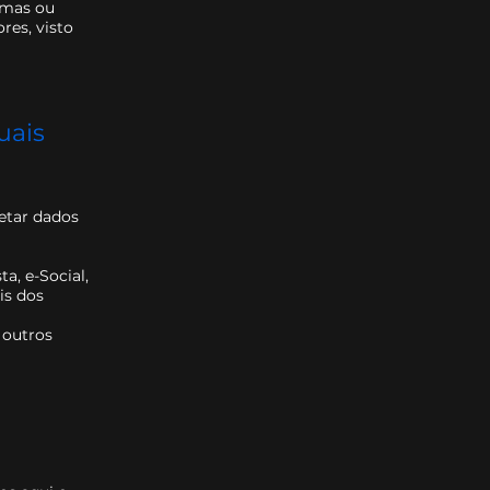
rmas ou
res, visto
uais
etar dados
a, e-Social,
is dos
 outros