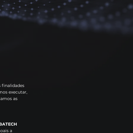
da SAMBATECH com a
dos os titulares dos
s e com seus direitos
709/2018) e informa
 como você pode
oais (DPO) para
GPD.
 finalidades
mos executar,
tamos as
BATECH
oais a