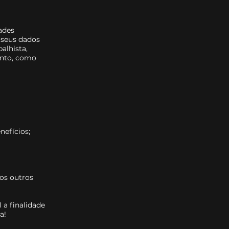
ades
 seus dados
balhista,
ento, como
nefícios;
tos outros
 a finalidade
a!