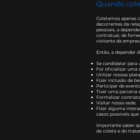
Quando cole
Coletamos apenas os
decorrentes da rel
pessoais, a depende
contratual, de forn
visitante da empre
Então, a depender d
Se candidatar para
For oficializar uma 
Utilizar nossas plat
Fizer inclusão de b
Participar de even
Tiver uma parceria 
Formalizar contrato
Visitar nossa sede;
Fizer alguma interaç
casos possíveis que
Importante saber qu
da coleta e do tra