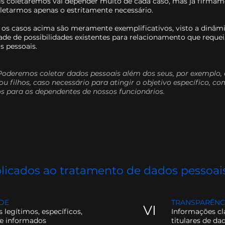
is coletaremos vai depender muito de cada caso, mas já firmam
etarmos apenas o estritamente necessário.
 os casos acima são meramente exemplificativos, visto a dinâm
dade de possibilidades existentes para relacionamento que requei
s pessoais.
 Poderemos coletar dados pessoais além dos seus, por exemplo, 
ou filhos, caso necessário para atingir o objetivo específico, c
os para os dependentes de nossos funcionários.
plicados ao tratamento de dados pessoai
ADE
TRANSPARÊNC
VI
 legítimos, específicos,
Informações cla
 e informados
titulares de da