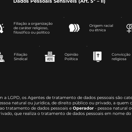
Dados Pessoais Sensíveis (Art. 5º – II)
Filiação a organização
Origem racial
de caráter religioso,
ou étnica
filosófico ou político
Filiação
Opinião
Convicção
Sindical
Política
religiosa
m a LGPD, os Agentes de tratamento de dados pessoais são cat
pessoa natural ou jurídica, de direito público ou privado, a que
 ao tratamento de dados pessoais e
Operador
- pessoa natural o
privado, que realiza o tratamento de dados pessoais em nome do