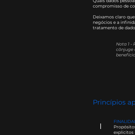
Quais dados pessoa
compromisso de col
Deixamos claro que
negócios e a infini
tratamento de dado
Nota 1 -
cônjuge 
benefíci
Princípios a
FINALID
I
Propósitos
explícitos