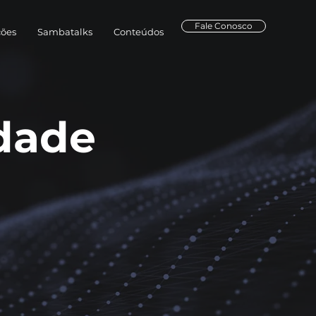
Fale Conosco
ções
Sambatalks
Conteúdos
idade