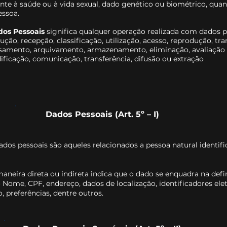
rente à saúde ou à vida sexual, dado genético ou biométrico, qua
essoa.
os Pessoais
significa qualquer operação realizada com dados p
ção, recepção, classificação, utilização, acesso, reprodução, tr
ssamento, arquivamento, armazenamento, eliminação, avaliação
ficação, comunicação, transferência, difusão ou extração
Dados Pessoais (Art. 5º – I)
os pessoais são aqueles relacionados a pessoa natural identif
maneira direta ou indireta indica que o dado se enquadra na defi
Nome, CPF, endereço, dados de localização, identificadores elet
 preferências, dentre outros.