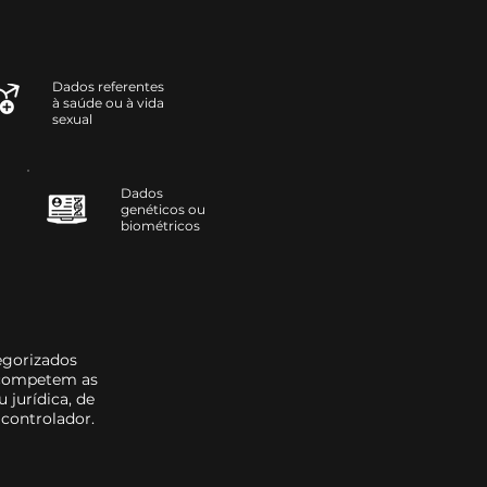
Dados referentes
à saúde ou à vida
sexual
Dados
genéticos ou
biométricos
egorizados
m competem as
u jurídica, de
 controlador.