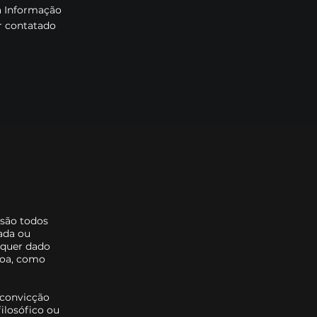
a Informação
r contatado
são todos
cada ou
alquer dado
soa, como
 convicção
filosófico ou