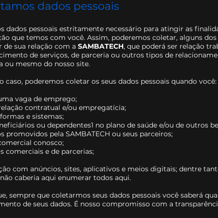
tamos dados pessoais
 dados pessoais estritamente necessário para atingir as finalid
ação que temos com você. Assim, poderemos coletar, alguns dos
r de sua relação com a
SAMBATECH
, que poderá ser relação tra
ecimento de serviços, de parceria ou outros tipos de relacionam
sa ou mesmo do nosso site.
o caso, poderemos coletar os seus dados pessoais quando você:
 uma vaga de emprego;
relação contratual e/ou empregatícia;
aformas e sistemas;
eneficiários ou dependentes1 no plano de saúde e/ou de outros be
tos promovidos pela SAMBATECH ou seus parceiros;
comercial conosco;
s comerciais e de parcerias;
ão com anúncios, sites, aplicativos e meios digitais; dentre tan
 não caberia aqui enumerar todos aqui.
e, sempre que coletarmos seus dados pessoais você saberá qual
tamento de seus dados. É nosso compromisso com a transparênci