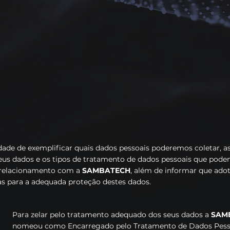
Este aviso de privacidade demonstra o compromisso 
privacidade dos seus clientes, parceiros empregados e to
quais trata dados pessoais, com a proteção de seus dado
previstos na LGPD (Lei Geral de Proteção de Dados – 13.
quais são os seus direitos de requerer da SAMBATECH e
contatar o Encarregado pelo Tratamento de Dados Pess
exercer tais direitos, que estão elencados no Art. 18 da L
idade de exemplificar quais dados pessoais poderemos coletar, as
seus dados e os tipos de tratamento de dados pessoais que pode
 relacionamento com a
SAMBATECH
, além de informar que ado
s para a adequada proteção destes dados.
Para zelar pelo tratamento adequado dos seus dados a
SAM
nomeou como Encarregado pelo Tratamento de Dados Pess