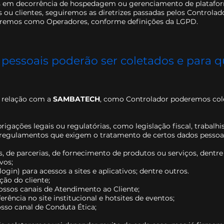
s em decorrência de hospedagem ou gerenciamento de platafo
s ou clientes, seguiremos as diretrizes passadas pelos Controlado
aremos como Operadores, conforme definições da LGPD.
pessoais poderão ser coletados e para q
 relação com a
SAMBATECH
, como Controlador poderemos col
ações legais ou regulatórias, como legislação fiscal, trabalhist
e regulamentos que exigem o tratamento de certos dados pessoa
, de parcerias, de fornecimento de produtos ou serviços, dentre
vos;
login) para acessos a sites e aplicativos; dentre outros.
ção do cliente;
sos canais de Atendimento ao Cliente;
rência no site institucional e hotsites de eventos;
so canal de Conduta Ética;