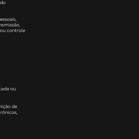
ndo
essoais,
ansmissão,
 ou controle
icada ou
nição de
rônicos,