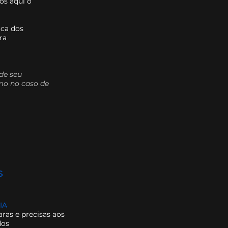
os aqui o
ica dos
ra
de seu
omo no caso de
s
IA
ras e precisas aos
dos