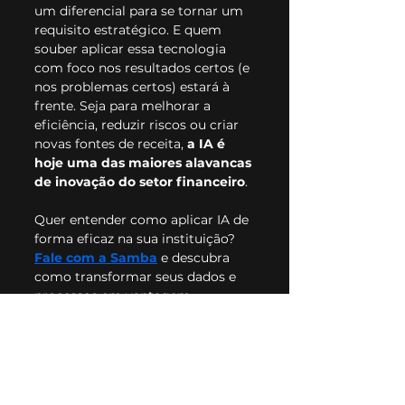
um diferencial para se tornar um 
requisito estratégico. E quem 
souber aplicar essa tecnologia 
com foco nos resultados certos (e 
nos problemas certos) estará à 
frente. Seja para melhorar a 
eficiência, reduzir riscos ou criar 
novas fontes de receita, 
a IA é 
hoje uma das maiores alavancas 
de inovação do setor financeiro
.
Quer entender como aplicar IA de 
forma eficaz na sua instituição? 
Fale com a Samba
 e descubra 
como transformar seus dados e 
processos em vantagem 
competitiva real.