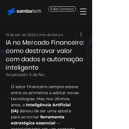
Fale Conosco
19 de set. de 2025
2 min de leitura
IA no Mercado Financeiro:
como destravar valor
com dados e automação
inteligente
Atualizado:
5 de fev.
O setor financeiro sempre esteve 
entre os primeiros a adotar novas 
tecnologias. Mas nos últimos 
anos, a 
Inteligência Artificial 
(IA)
 deixou de ser uma aposta 
para se tornar 
ferramenta 
estratégica essencial
 — 