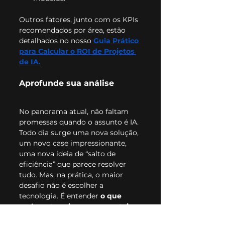
Outros fatores, junto com os KPIs 
recomendados por área, estão 
detalhados no nosso
Guia Prático 
para Calcular o ROI de Projetos 
de IA.
Aprofunde sua análise
No panorama atual, não faltam 
promessas quando o assunto é IA. 
Todo dia surge uma nova solução, 
um novo case impressionante, 
uma nova ideia de “salto de 
eficiência” que parece resolver 
tudo. Mas, na prática, o maior 
desafio não é escolher a 
tecnologia. É entender 
o que 
realmente vai mexer o ponteiro 
do seu negócio
.