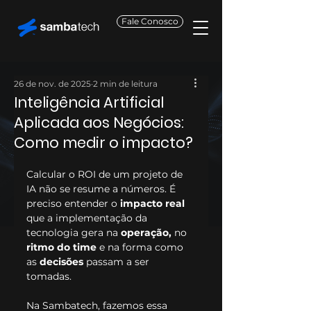
Fale Conosco
26 de nov. de 2025
2 min de leitura
Inteligência Artificial
Aplicada aos Negócios:
Como medir o impacto?
Calcular o ROI de um projeto de 
IA não se resume a números. É 
preciso entender o 
impacto real
que a implementação da 
tecnologia gera na 
operação,
 no 
ritmo do time
 e na forma como 
as 
decisões
 passam a ser 
tomadas.
Na Sambatech, fazemos essa 