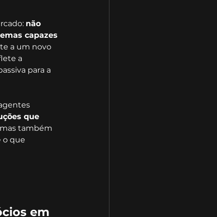
rcado: 
não 
temas capazes 
nte a um novo 
lete a 
passiva para a 
agentes 
uções que 
s, mas também 
 o que 
ócios em 