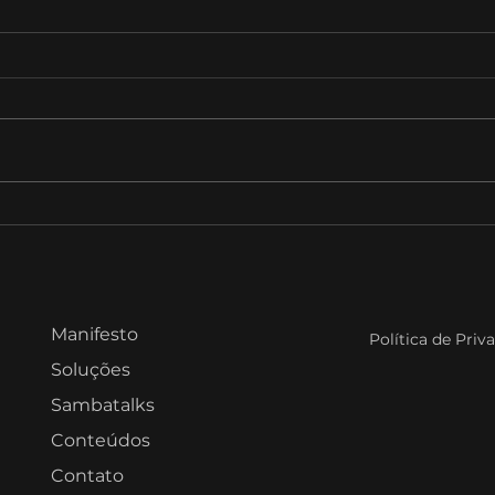
Tokens e IA: ninguém
Sam
aprovou essa despesa,
Marc
mas ela cresce todo mês.
GSI 
da 
Manifesto
Política de Priv
Soluções
Sambatalks
Conteúdos
Contato