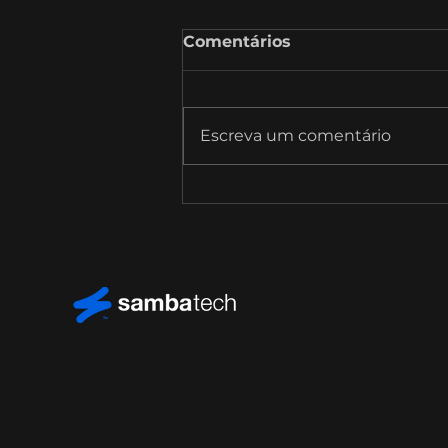
Comentários
Escreva um comentário
SambaTalks T09E10 com
Bruno Monte, Diretor de
Estratégia e Inovação da
CPFL Energia