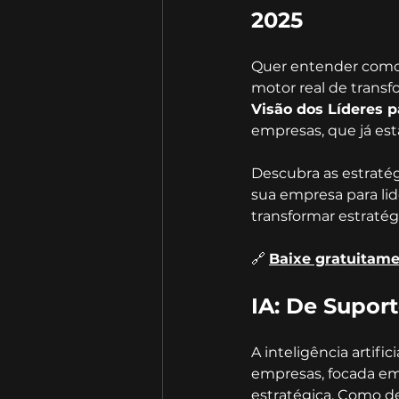
2025
Quer entender como a
motor real de transf
Visão dos Líderes p
empresas, que já est
Descubra as estraté
sua empresa para li
transformar estratég
🔗 
Baixe gratuitame
IA: De Supor
A inteligência artif
empresas, focada em 
estratégica. Como d