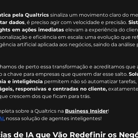
tica pela Qualtrics
 sinaliza um movimento claro do me
etar dados
, é preciso agir com velocidade e precisão.
 Sis
ights em ações imediatas
 elevam a experiência do clie
onalização e eficiência em escala: uma evolução que ref
ência artificial aplicada aos negócios, saindo da análise 
amos de perto essa transformação e acreditamos que 
ão a chave para empresas que querem dar esse salto. 
Sol
a e inteligência
 permitem não só automatizar tarefa
geis, responsivas e centradas no cliente,
 exatamente
que crescem dos que ficam para trás.
pleta sobre a Qualtrics na 
Business Insider
!
AI
, nossa solução de agentes inteligentes!
ias de IA que Vão Redefinir os Neg