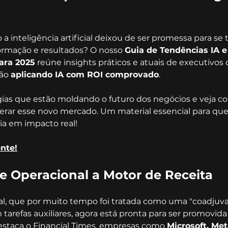
 inteligência artificial deixou de ser promessa para se 
ormação e resultados? O nosso 
Guia de Tendências IA e
ara 2025
 reúne insights práticos e atuais de executivos
ão 
aplicando IA com ROI comprovado
.
gias que estão moldando o futuro dos negócios e veja c
derar esse novo mercado. Um material essencial para qu
ia em impacto real!
nte!
te Operacional a Motor de Receita
icial, que por muito tempo foi tratada como uma "coadjuv
tarefas auxiliares, agora está pronta para ser promovida
estaca o Financial Times, empresas como 
Microsoft, Met