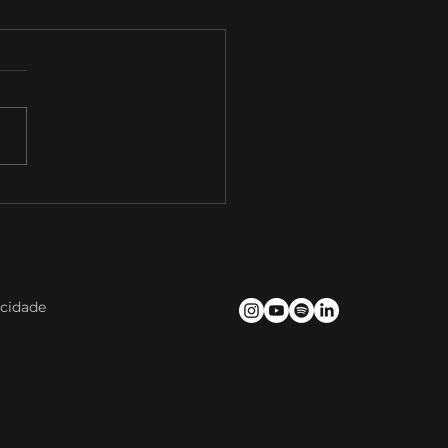
baTalks T09E09 com
el Saraiva, Diretor
da Divisão Enterprise
NVIDIA
acidade