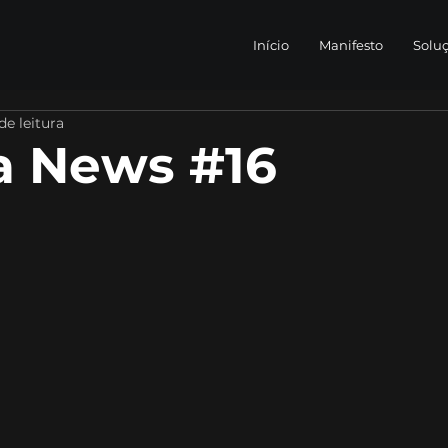
Início
Manifesto
Solu
de leitura
 News #16