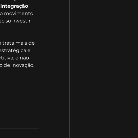
 integração 
r o movimento 
iso investir 
 trata mais de 
stratégica e 
tiva, e não 
o de inovação.