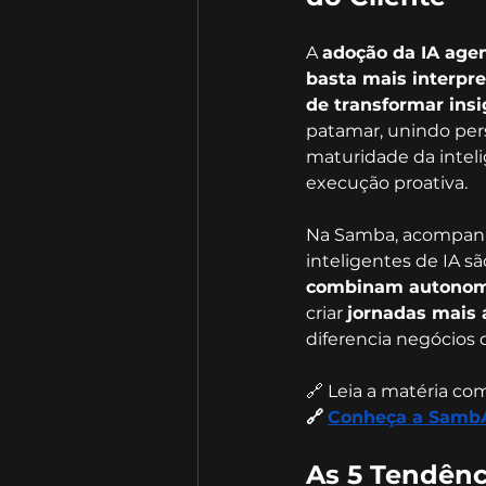
A 
adoção da IA agen
basta mais interpr
de transformar ins
patamar, unindo pers
maturidade da intelig
execução proativa.
Na Samba, acompanh
inteligentes de IA s
combinam autonomi
criar 
jornadas mais á
diferencia negócios 
🔗 Leia a matéria com
🔗
Conheça a Samb
As 5 Tendênc