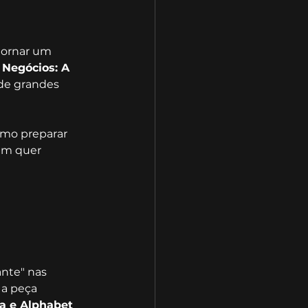
tornar um 
 Negócios: A 
 de grandes 
omo preparar 
em quer 
ante" nas 
 a peça 
a e Alphabet 