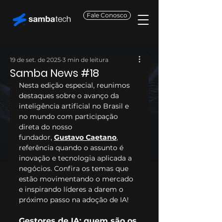
Fale Conosco
19 de set. de 2025
3 min de leitura
Samba News #18
Nesta edição especial, reunimos 
destaques sobre o avanço da 
inteligência artificial no Brasil e 
no mundo com participação 
direta do nosso 
fundador, 
Gustavo Caetano
, 
referência quando o assunto é 
inovação e tecnologia aplicada a 
negócios. Confira os temas que 
estão movimentando o mercado 
e inspirando líderes a darem o 
próximo passo na adoção de IA!
Gestores de IA: quem são os 