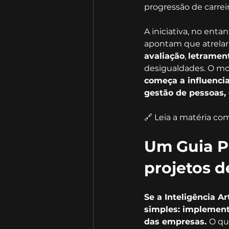
progressão de carreir
A iniciativa, no enta
apontam que atrelar
avaliação
, 
letrament
desigualdades. O mo
começa a influenci
gestão de pessoas,
🔗 Leia a matéria co
Um Guia Pr
projetos d
Se a Inteligência Ar
simples: implementa
das empresas. 
O qu