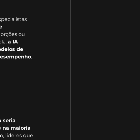
pecialistas 
e 
storções ou 
a: 
a IA 
delos de 
 desempenho
.
 
 seria 
 na maioria 
, líderes que 