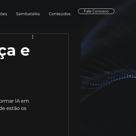
Fale Conosco
ções
Sambatalks
Conteúdos
ça e
formar IA em 
e estão os 
 