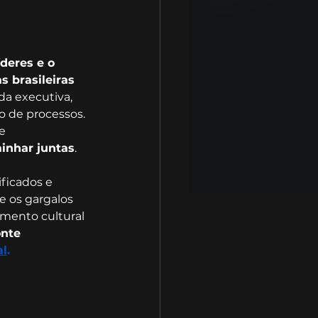
deres e o 
s brasileiras 
a executiva, 
o de processos. 
e 
inhar juntas
.
ficados e 
e os gargalos 
amento cultural 
nte 
al
.