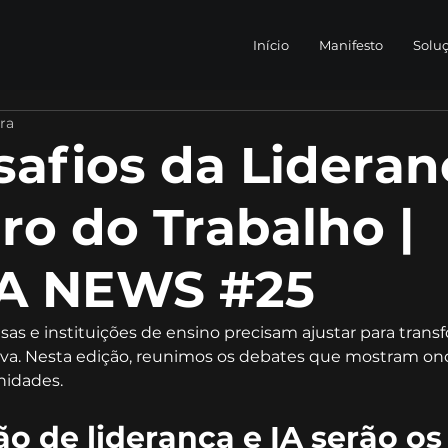
Início
Manifesto
Solu
ura
safios da Lideran
ro do Trabalho |
A NEWS #25
sas e instituições de ensino precisam ajustar para trans
a. Nesta edição, reunimos os debates que mostram ond
nidades.
o de liderança e IA serão os