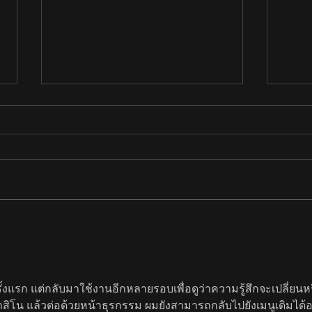
Tokens e IA: ninguém
Sam
aprovou essa despesa,
Marc
mas ela cresce todo mês.
GSI 
da 
รั้งแรก แต่กลับมาใช้งานอีกหลายรอบเพื่อดูว่าความรู้สึกจะเปลี่ยนห
สิโน แล้วต่อด้วยหน้าธุรกรรม ผมยังสามารถกลับไปยังเมนูเดิมได้อ