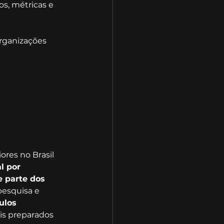
, métricas e 
organizações 
res no Brasil 
l por 
 parte dos 
pesquisa e 
ulos 
ais preparados 