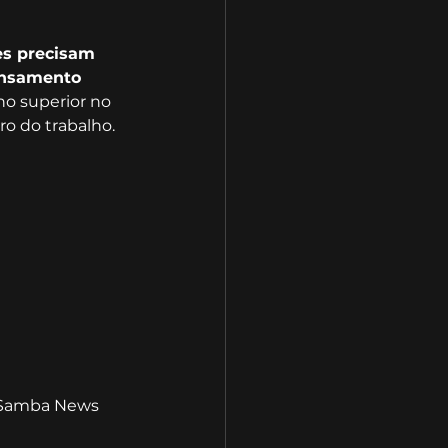
es precisam 
ensamento 
no superior no 
ro do trabalho.
 Samba News 