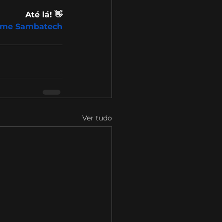
Até lá! 👋
ime Sambatech
Ver tudo