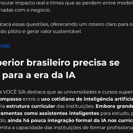
rar impacto real e times que se perdem entre modelos
nhadas com o negócio.
ataca essas questões, oferecendo um roteiro claro para 
o piloto e gerar valor sustentável.
nte!
erior brasileiro precisa se 
 para a era da IA
 VOCÊ S/A destaca que as universidades e cursos superio
ompasso
 entre o 
uso cotidiano de inteligência artificia
ia 
estrutura curricular
 das instituições. 
Embora grande
erramentas como assistentes inteligentes
 para estudo, 
o, 
ainda há pouca integração formal da IA nos curríc
limita a capacidade das instituições de formar profission