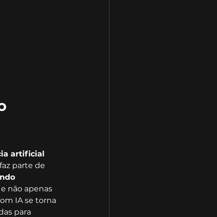
o 
 artificial 
faz parte de 
ando 
, e não apenas 
com IA se torna 
das para 