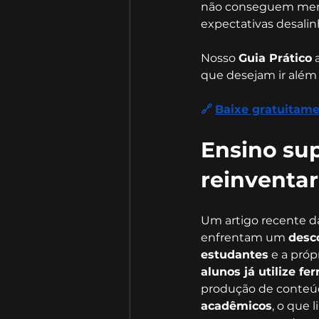
não conseguem mensu
expectativas desali
Nosso 
Guia Prático
 
que desejam ir além d
🔗
Baixe gratuitame
Ensino sup
reinventar
Um artigo recente da
enfrentam um 
desc
estudantes
 e a própr
alunos já utilize f
produção de conteúd
acadêmicos
, o que 