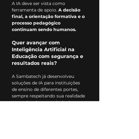
A IA deve ser vista como 
ferramenta de apoio. 
A decisão 
final, a orientação formativa e o 
processo pedagógico 
continuam sendo humanos.
Quer avançar com 
Inteligên
cia Artificial na 
Educação com segurança
 e 
resultados reais?
A Sambatech já desenvolveu 
soluções de IA para instituições 
de ensino de diferentes portes, 
sempre respeitando sua realidade 
operacional e seus níveis de 
maturidade digital.
Nosso time mapeia os fluxos 
existentes, identifica gargalos 
críticos e prioriza os pontos do 