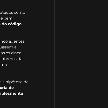
ratados como 
de cem 
 do código 
inco agentes 
uíssem a 
os os cinco 
internos da 
uma 
 a hipótese de 
oria de 
implesmente 