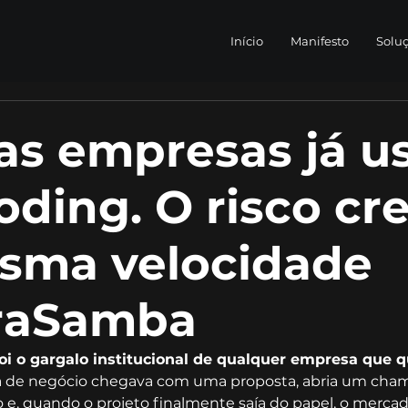
Início
Manifesto
Solu
as empresas já 
oding. O risco cr
sma velocidade
raSamba
foi o gargalo institucional de qualquer empresa que q
a de negócio chegava com uma proposta, abria um cham
e, quando o projeto finalmente saía do papel, o mercado