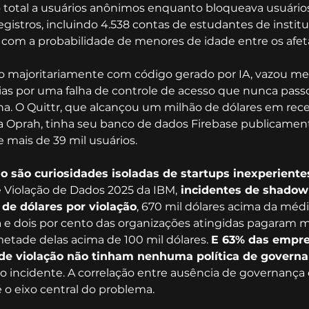
 total a usuários anônimos enquanto bloqueava usuários
egistros, incluindo 4.538 contas de estudantes de insti
 com a probabilidade de menores de idade entre os afet
do majoritariamente com código gerado por IA, vazou m
ias por uma falha de controle de acesso que nunca passo
. O Quittr, que alcançou um milhão de dólares em recei
Oprah, tinha seu banco de dados Firebase publicamente
mais de 39 mil usuários.
o são curiosidades isoladas de startups inexperiente
e Violação de Dados 2025 da IBM,
 incidentes de shadow
de dólares por violação
, 670 mil dólares acima da médi
a e dois por cento das organizações atingidas pagaram m
metade delas acima de 100 mil dólares. 
E 63% das empre
 de violação não tinham nenhuma política de governa
 incidente. A correlação entre ausência de governança
é o eixo central do problema.