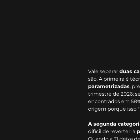
Vale separar 
duas ca
são. A primeira é técn
parametrizadas
, pr
trimestre de 2026; s
encontrados em 58% d
origem porque isso "
A segunda categoria
difícil de reverter: a
 
Quando a TI deixa de