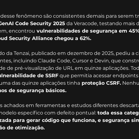
 desse fenômeno são consistentes demais para serem t
GenAI Code Security 2025
 da Veracode, testando mais 
em, encontrou
 vulnerabilidades de segurança em 45%
oud Security Alliance chegou a 62%.
o da Tenzai, publicado em dezembro de 2025, pediu a c
entes, incluindo Claude Code, Cursor e Devin, que constr
e de pré-visualização de URL em quinze aplicações. Tod
ulnerabilidade de SSRF
 que permitia acessar endpoints 
huma das quinze aplicações tinha
 proteção CSRF.
 Nenh
hos de segurança básicos.
s achados em ferramentas e estudos diferentes descarta
odelo específico com defeito pontual: 
toda essa categ
izada para gerar código que funciona, e segurança s
ão de otimização.