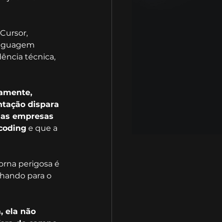
Cursor, 
inguagem 
ência técnica, 
amente, 
tação dispara 
as empresas 
coding
 e que a 
orna perigosa é 
hando para o 
 ela não 