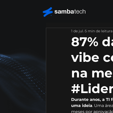
1 de jul.
5 min de leitura
87% d
vibe c
na me
#Lide
Durante anos, a TI 
uma ideia
. Uma áre
meses por aprovação 