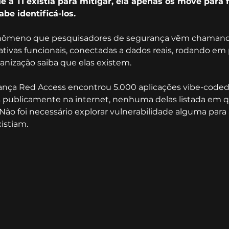
ue a TI existia para mitigar, ela apenas os move para
be identificá-los.
enômeno que pesquisadores de segurança vêm chamand
rativas funcionais, conectadas a dados reais, rodando em
nização saiba que elas existem.
nça Red Access encontrou 5.000 aplicações vibe-coded
s publicamente na internet, nenhuma delas listada em q
 Não foi necessário explorar vulnerabilidade alguma para 
istiam.