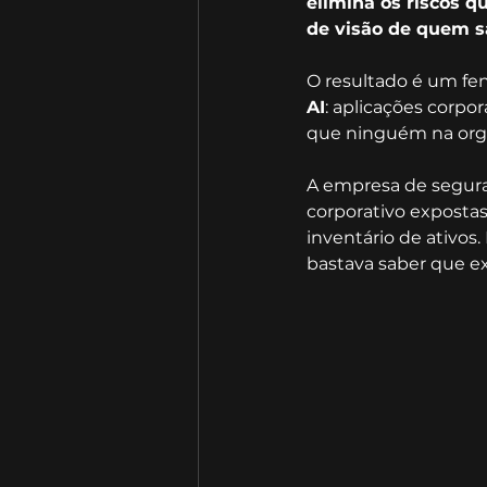
elimina os riscos q
de visão de quem sa
O resultado é um f
AI
: aplicações corpo
que ninguém na orga
A empresa de segura
corporativo exposta
inventário de ativos.
bastava saber que ex