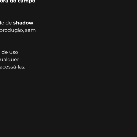
 fora do campo 
o de 
shadow 
 produção, sem 
 de uso 
ualquer 
acessá-las: 