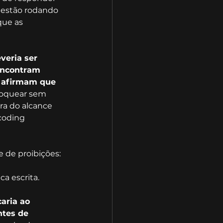
 estão rodando 
ue as 
eria ser 
encontram 
 afirmam que 
loquear sem 
ra do alcance 
coding 
 de proibições: 
a escrita.
aria ao 
tes de 