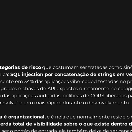
tegorias de risco
 que costumam ser tratadas como sin
ica:
 SQL injection por concatenação de strings em ve
esente em 34% das aplicações vibe-coded testadas no pr
egredos e chaves de API expostos diretamente no código
as aplicações auditadas; políticas de CORS liberadas p
resolve" o erro mais rápido durante o desenvolvimento.
 é organizacional,
 e é nela que normalmente reside o 
perda total de visibilidade sobre o que existe dentro
 ser o portão de entrada, ela também deixa de ser capa