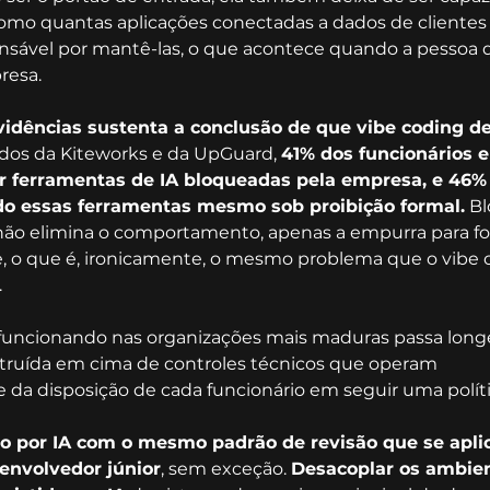
como quantas aplicações conectadas a dados de clientes
nsável por mantê-las, o que acontece quando a pessoa q
resa. 
dências sustenta a conclusão de que vibe coding dev
os da Kiteworks e da UpGuard, 
41% dos funcionários 
r ferramentas de IA bloqueadas pela empresa, e 46%
o essas ferramentas mesmo sob proibição formal.
 B
 não elimina o comportamento, apenas a empurra para fo
e, o que é, ironicamente, o mesmo problema que o vibe 
.
 funcionando nas organizações mais maduras passa longe
nstruída em cima de controles técnicos que operam 
a disposição de cada funcionário em seguir uma polític
o por IA com o mesmo padrão de revisão que se aplic
envolvedor júnior
, sem exceção. 
Desacoplar os ambien