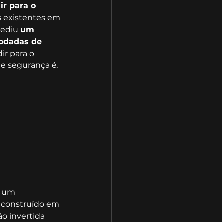
ir para o 
s
 existentes em 
ediu 
um 
rodadas de 
ir para o 
e segurança é, 
, um 
 construído em 
o invertida 