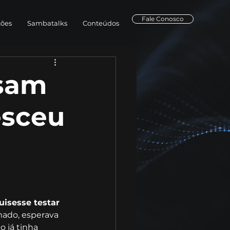
Fale Conosco
ções
Sambatalks
Conteúdos
usam
esceu
uisesse testar 
ado, esperava 
 já tinha 