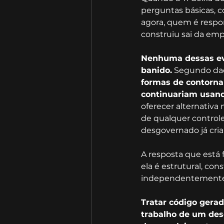
perguntas básicas, 
agora, quem é respo
construiu sai da emp
Nenhuma dessas evi
banido.
 Segundo dad
formas de contorna
continuariam usand
oferecer alternativa
de qualquer control
desgovernado já cria
A resposta que está
ela é estrutural, co
independentemente d
Tratar código gerad
trabalho de um des