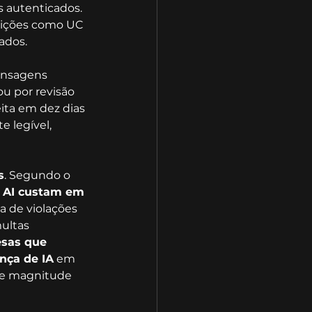
 autenticados. 
tuições como UC 
ados.
ensagens 
u por revisão 
ta em dez dias 
 legível, 
s
. Segundo o 
 AI custam em 
a de violações 
ultas 
sas que 
nça de IA
 em 
 e magnitude 