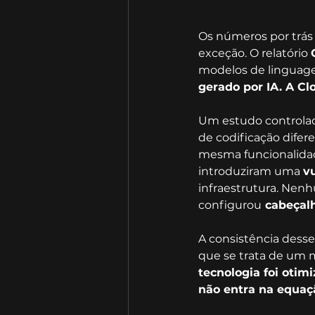
Os números por trás
exceção. O relatório 
modelos de linguag
gerado por IA. A Cl
Um estudo controlad
de codificação difer
mesma funcionalidad
introduziram uma 
v
infraestrutura. Nen
configurou
 cabeçal
A consistência desse
que se trata de um m
tecnologia foi otim
não entra na equaç