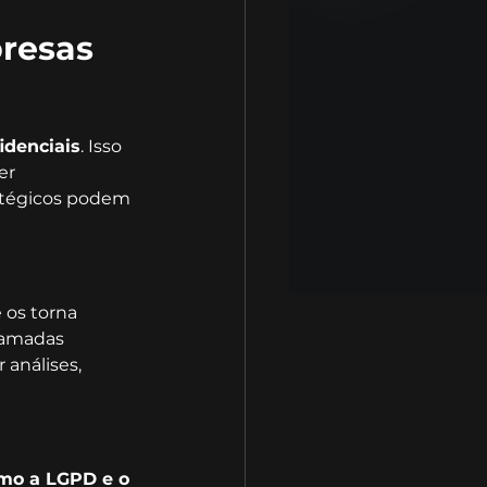
presas
idenciais
. Isso 
er 
atégicos podem 
os torna 
hamadas 
análises, 
mo a LGPD e o 