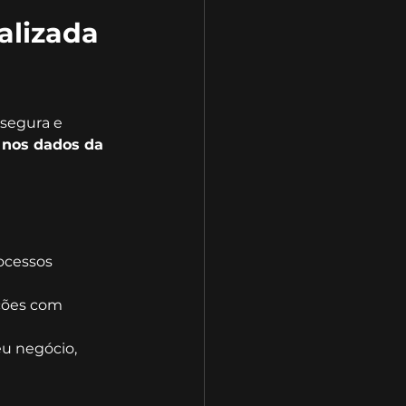
alizada 
segura e 
nos dados da 
ocessos 
ções com 
u negócio, 