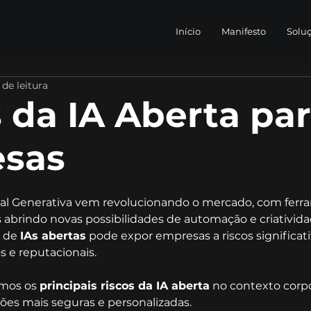
Início
Manifesto
Solu
 de leitura
 da IA Aberta pa
sas
icial Generativa vem revolucionando o mercado, com fer
abrindo novas possibilidades de automação e criativida
 de 
IAs abertas
 pode expor empresas a riscos significat
os e reputacionais.
amos os 
principais riscos da IA aberta
 no contexto corp
ões mais seguras e personalizadas.