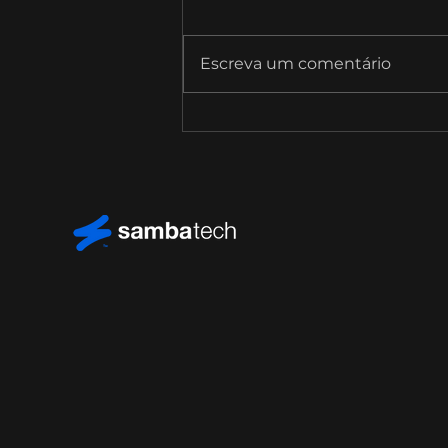
Escreva um comentário
SambaTalks T09E10 com
Bruno Monte, Diretor de
Estratégia e Inovação da
CPFL Energia