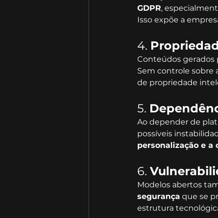
GDPR
, especialment
Isso expõe a empresa 
4. 
Propriedade
Conteúdos gerados 
Sem controle sobre as
de propriedade intel
5. 
Dependênci
Ao depender de plata
possíveis instabili
personalização e a
6. 
Vulnerabil
Modelos abertos ta
segurança
 que se 
estrutura tecnológi