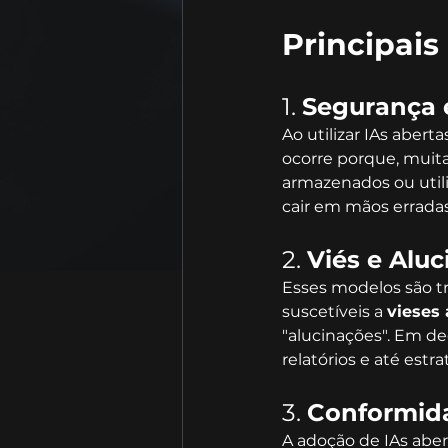
Principais
1. 
Segurança 
Ao utilizar IAs abertas
ocorre porque, muita
armazenados ou utili
cair em mãos erradas
2. 
Viés e Alu
Esses modelos são t
suscetíveis a 
vieses 
"alucinações". Em de
relatórios e até estra
3. 
Conformid
A adoção de IAs abert