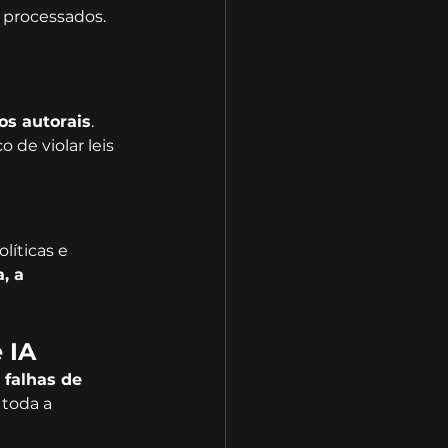
 processados. 
os autorais
. 
 de violar leis 
íticas e 
, a 
 IA
 falhas de 
toda a 