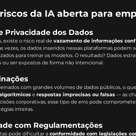
 riscos da IA aberta para em
e Privacidade dos Dados
, existe o risco real de 
vazamento de informações conf
s vezes, os dados inseridos nessas plataformas podem s
zados para treinar os modelos. O resultado? Dados estr
 ou ser expostos de forma não intencional.
cinações
reinados com grandes volumes de dados públicos, o que 
algorítmicos
 e 
respostas imprecisas ou falsas
 — as c
cisões corporativas, esse tipo de erro pode comprometer 
tégias inteiras.
ade com Regulamentações
as pode dificultar a 
conformidade com legislações co