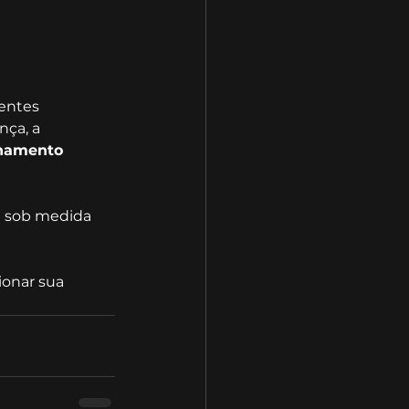
entes 
ça, a 
nhamento 
ta sob medida 
onar sua 