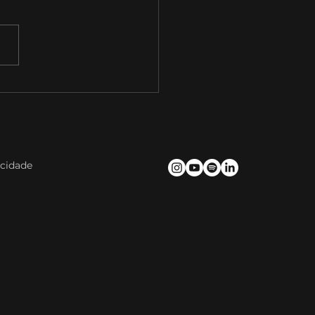
baTalks T09E09 com
el Saraiva, Diretor
da Divisão Enterprise
NVIDIA
acidade