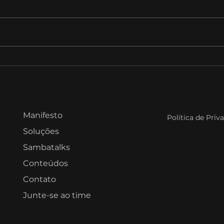
Tokens e IA: ninguém
Sam
aprovou essa despesa,
Marc
mas ela cresce todo mês.
GSI 
da 
Manifesto
Política de Priv
Soluções
Sambatalks
Conteúdos
Contato
Junte-se ao time