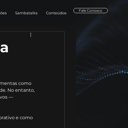
Fale Conosco
ções
Sambatalks
Conteúdos
ra
ramentas como 
de. No entanto, 
ivos — 
orativo e como 