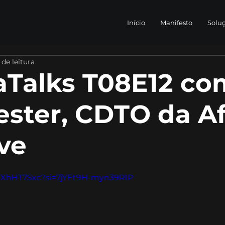
Início
Manifesto
Solu
 de leitura
Talks T08E12 co
ster, CDTO da Af
ve
m-XhHT7Sxc?si=7jYEt9H-myn39RIP