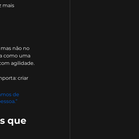
z mais 
, mas não no 
sta como uma 
com agilidade.
orta: criar 
tamos de 
essoa.”
s que 