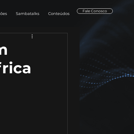
Fale Conosco
ções
Sambatalks
Conteúdos
m
rica