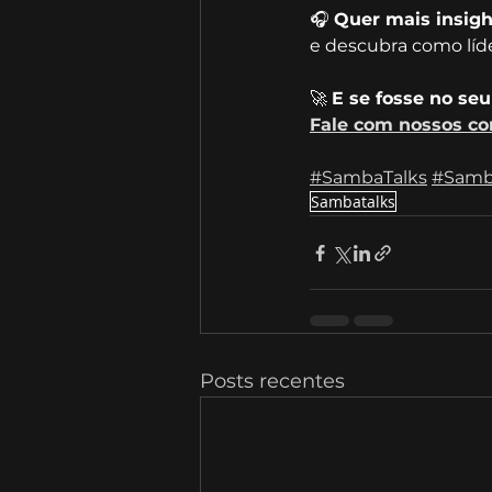
🎧 
Quer mais insigh
e descubra como líd
🚀 
E se fosse no seu
Fale com nossos co
#SambaTalks
#Samb
Sambatalks
Posts recentes