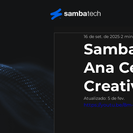
16 de set. de 2025
2 min
Samba
Ana Ce
Creati
Atualizado:
5 de fev.
https://youtu.be/8