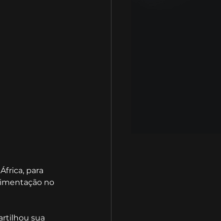
frica, para 
erimentação no 
rtilhou sua 