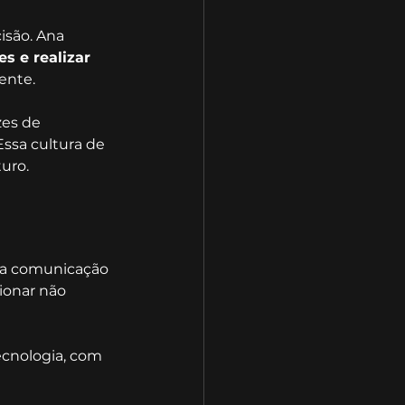
isão. Ana 
s e realizar 
ente.
es de 
Essa cultura de 
uro.
da comunicação 
ionar não 
ecnologia, com 