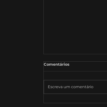
Comentários
Escreva um comentário
SambaTalks T09E10 com
Bruno Monte, Diretor de