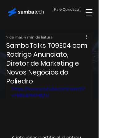
Fale Conosco
7 de mai.
4 min de leitura
SambaTalks T09E04 com
Rodrigo Anunciato,
Diretor de Marketing e
Novos Negócios do
Poliedro
https://www.youtube.com/watch?
v=8BoBNKMEjTU
A inteligência artificial já entrou 