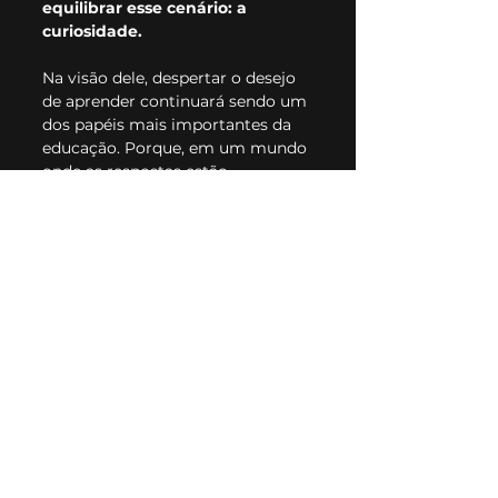
equilibrar esse cenário: a 
curiosidade.
Na visão dele, despertar o desejo 
de aprender continuará sendo um 
dos papéis mais importantes da 
educação. Porque, em um mundo 
onde as respostas estão 
disponíveis o tempo inteiro, a 
diferença estará cada vez mais na 
capacidade de fazer perguntas 
melhores.
E talvez esse seja um dos 
principais aprendizados do 
episódio inteiro: em uma era 
guiada por inteligência 
artificial, repertório humano, 
criatividade e pensamento 
crítico continuam sendo ativos 
insubstituíveis.