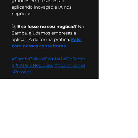
grandes empresas estão 
aplicando inovação e IA nos 
negócios.
🚀 
E se fosse no seu negócio? 
Na 
Samba, ajudamos empresas a 
aplicar IA de forma prática. 
Fale 
com nossos consultores.
#SambaTalks
#SambAI
#GoSamb
a
#IAParaNegócios
#NósTornamo
sPossível
Sambatalks
Sambatalks