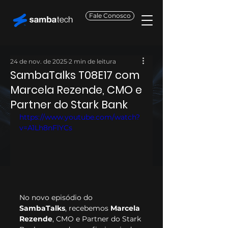
Fale Conosco
24 de nov. de 2025
2 min de leitura
SambaTalks T08E17 com
Marcela Rezende, CMO e
Partner do Stark Bank
https://www.youtube.com/watch?
v=A1Lh8nFlYCs
No novo episódio do 
SambaTalks
, recebemos 
Marcela 
Rezende
, CMO e Partner do Stark 