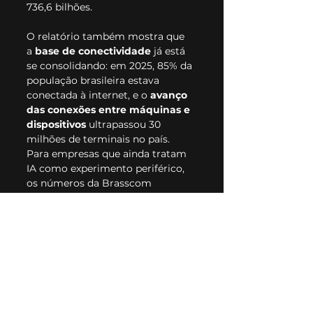
736,6 bilhões.
O relatório também mostra que 
a 
base de conectividade
 já está 
se consolidando: em 2025, 85% da 
população brasileira estava 
conectada à internet, e o 
avanço 
das conexões entre máquinas e 
dispositivos
 ultrapassou 30 
milhões de terminais no país. 
Para empresas que ainda tratam 
IA como experimento periférico, 
os números da Brasscom 
funcionam como um sinal de 
contexto: 
o mercado brasileiro já 
decidiu para onde vai... E o 
volume de capital 
comprometido torna esse 
movimento irreversível.
🔗 Leia mais na 
Exame
.