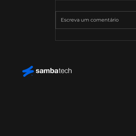
Escreva um comentário
SambaTalks T09E10 com
Bruno Monte, Diretor de
Estratégia e Inovação da
CPFL Energia