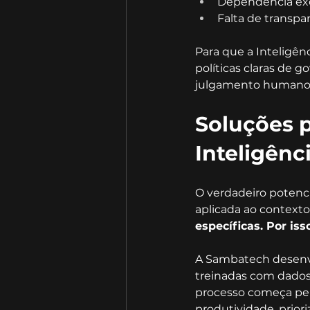
Dependência exc
Falta de transpa
Para que a Inteligênc
políticas claras de g
julgamento humano 
Soluções 
Inteligênci
O verdadeiro potencia
aplicada ao contexto
específicas. Por is
A Sambatech desenvol
treinadas com dados 
processo começa pel
produtividade, prio