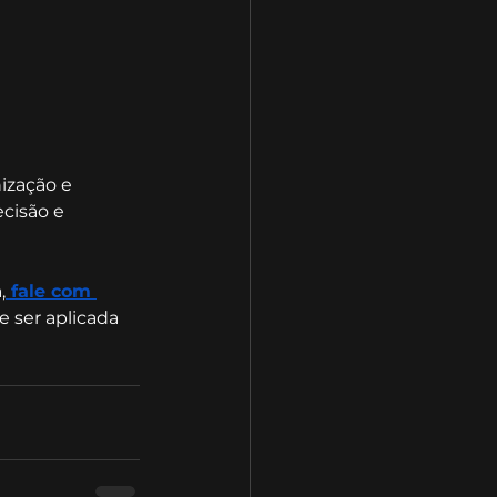
ização e 
cisão e 
,
 fale com 
e ser aplicada 