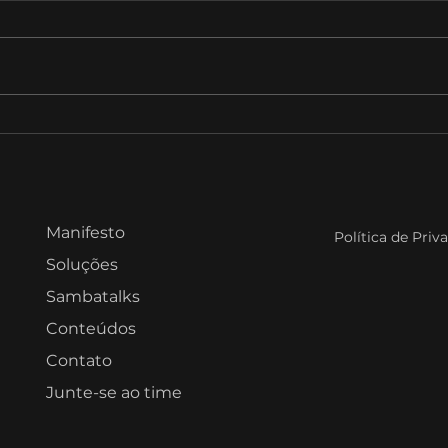
Tokens e IA: ninguém
Sam
aprovou essa despesa,
Marc
mas ela cresce todo mês.
GSI 
da 
Manifesto
Política de Priv
Soluções
Sambatalks
Conteúdos
Contato
Junte-se ao time