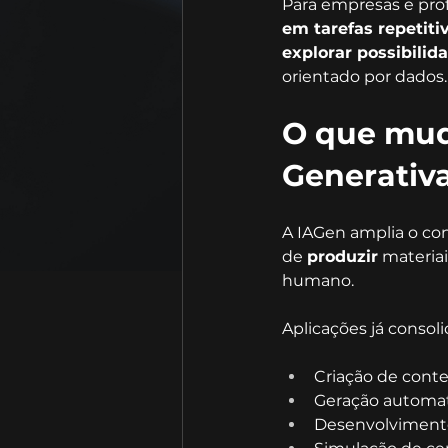
Para empresas e profi
em tarefas repetiti
explorar possibilida
orientado por dados.
O que muda
Generativ
A IAGen amplia o co
de 
produzir
 materia
humano.
Aplicações já consol
Criação de cont
Geração automat
Desenvolvimento