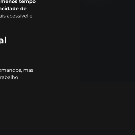
 
menos tempo 
acidade de 
is acessível e 
l 
comandos, mas 
rabalho 