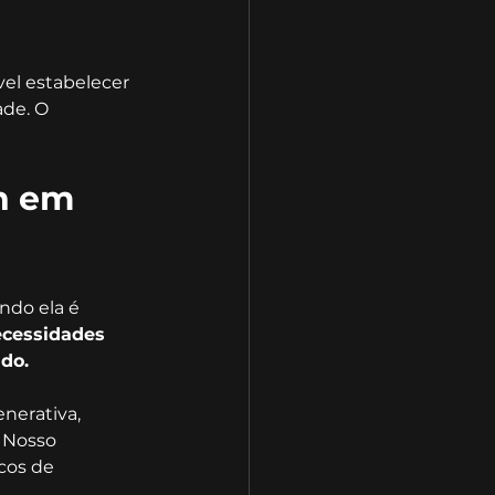
vel estabelecer 
ade. O 
h em 
ndo ela é 
ecessidades 
ado.
nerativa, 
 Nosso 
cos de 