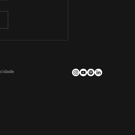
baTalks T09E09 com
el Saraiva, Diretor
da Divisão Enterprise
NVIDIA
acidade