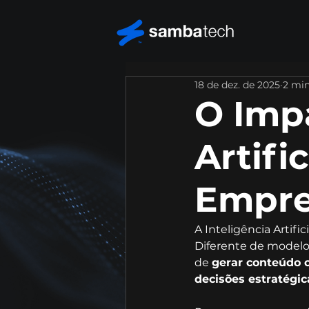
18 de dez. de 2025
2 min
O Impa
Artifi
Empre
A Inteligência Artific
Diferente de modelos
de 
gerar conteúdo or
decisões estratégi