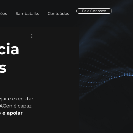
Fale Conosco
ções
Sambatalks
Conteúdos
cia
s
jar e executar. 
IAGen é capaz 
 e apoiar 