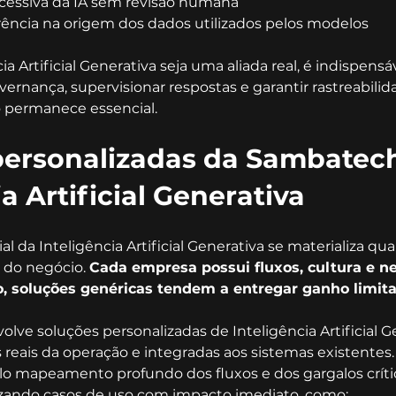
essiva da IA sem revisão humana
rência na origem dos dados utilizados pelos modelos
ia Artificial Generativa seja uma aliada real, é indispensá
overnança, supervisionar respostas e garantir rastreabilid
permanece essencial.
personalizadas da Sambatec
a Artificial Generativa
l da Inteligência Artificial Generativa se materializa qua
 do negócio. 
Cada empresa possui fluxos, cultura e n
so, soluções genéricas tendem a entregar ganho limit
ve soluções personalizadas de Inteligência Artificial Ge
reais da operação e integradas aos sistemas existentes.
o mapeamento profundo dos fluxos e dos gargalos críti
rizando casos de uso com impacto imediato, como: