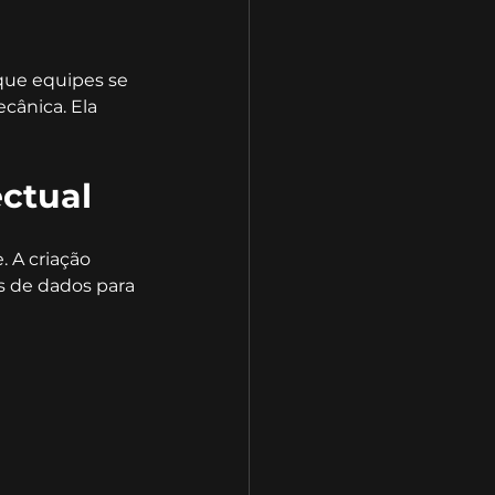
 que equipes se 
cânica. Ela 
ectual
 A criação 
s de dados para 