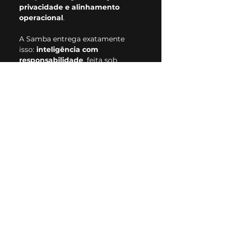
privacidade e alinhamento 
operacional
.
A Samba entrega exatamente 
isso: 
inteligência com 
responsabilidade
, feita sob 
medida para acelerar seu negócio 
com inovação segura e 
controlada.
Fale com nossos especialistas
e 
veja como a IA da Samba pode 
impulsionar sua empresa com 
segurança.
Ver tudo