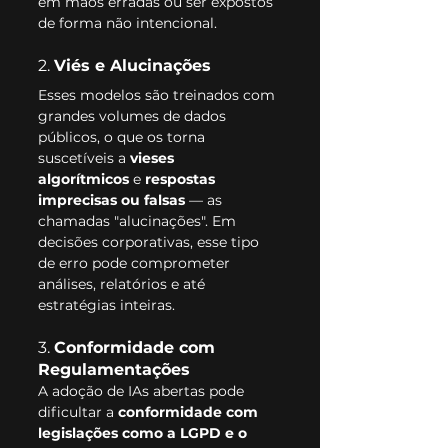
em mãos erradas ou ser expostos 
de forma não intencional.
2. 
Viés e Alucinações
Esses modelos são treinados com 
grandes volumes de dados 
públicos, o que os torna 
suscetíveis a 
vieses 
algorítmicos
 e 
respostas 
imprecisas ou falsas
 — as 
chamadas "alucinações". Em 
decisões corporativas, esse tipo 
de erro pode comprometer 
análises, relatórios e até 
estratégias inteiras.
3. 
Conformidade com 
Regulamentações
A adoção de IAs abertas pode 
dificultar a 
conformidade com 
legislações como a LGPD e o 