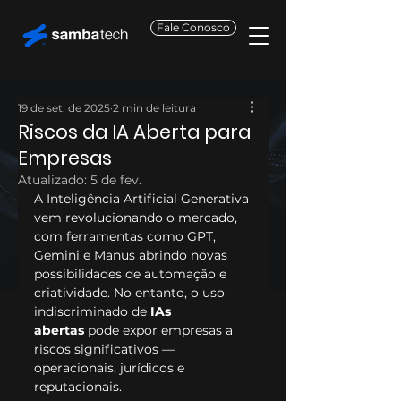
Fale Conosco
19 de set. de 2025
2 min de leitura
Riscos da IA Aberta para
Empresas
Atualizado:
5 de fev.
A Inteligência Artificial Generativa 
vem revolucionando o mercado, 
com ferramentas como GPT, 
Gemini e Manus abrindo novas 
possibilidades de automação e 
criatividade. No entanto, o uso 
indiscriminado de 
IAs 
abertas
 pode expor empresas a 
riscos significativos — 
operacionais, jurídicos e 
reputacionais.