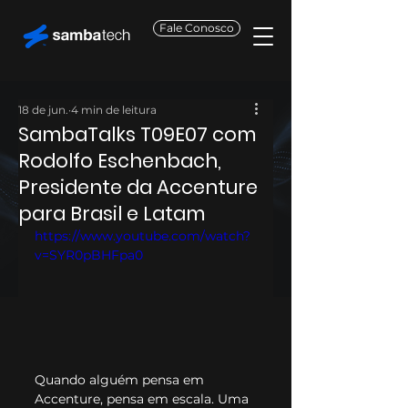
Fale Conosco
18 de jun.
4 min de leitura
SambaTalks T09E07 com
Rodolfo Eschenbach,
Presidente da Accenture
para Brasil e Latam
https://www.youtube.com/watch?
v=SYR0pBHFpa0
Quando alguém pensa em 
Accenture, pensa em escala. Uma 