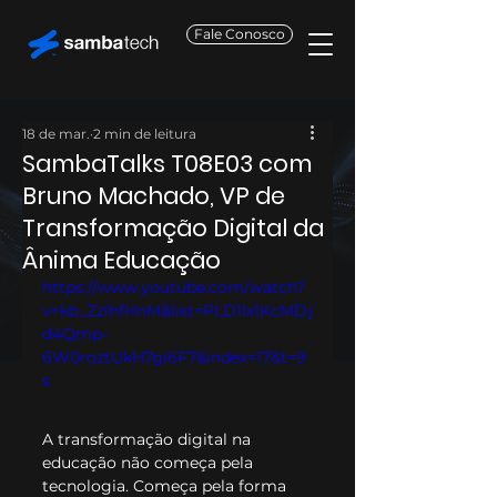
Fale Conosco
18 de mar.
2 min de leitura
SambaTalks T08E03 com
Bruno Machado, VP de
Transformação Digital da
Ânima Educação
https://www.youtube.com/watch?
v=kb_ZzlhfHnM&list=PLD1Ix1KcMDj
d4Qmp-
6W0roztUkH7gi6F7&index=17&t=9
s
A transformação digital na 
educação não começa pela 
tecnologia. Começa pela forma 