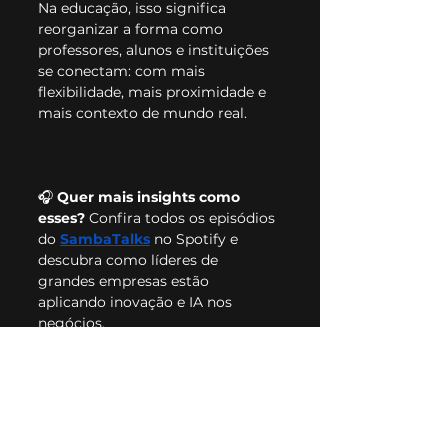
Na educação, isso significa 
reorganizar a forma como 
professores, alunos e instituições 
se conectam: com mais 
flexibilidade, mais proximidade e 
mais contexto de mundo real.
🎧 
Quer mais insights como 
esses? 
Confira todos os episódios 
do 
SambaTalks
 no Spotify e 
descubra como líderes de 
grandes empresas estão 
aplicando inovação e IA nos 
negócios.
🚀 
E se fosse no seu negócio? 
Na 
Samba, ajudamos empresas a 
aplicar IA de forma prática. 
Fale 
com nossos consultores.