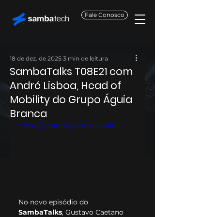
Fale Conosco
18 de dez. de 2025
3 min de leitura
SambaTalks T08E21 com
André Lisboa, Head of
Mobility do Grupo Águia
Branca
https://youtu.be/lW9ejSFinKE
No novo episódio do 
SambaTalks
, Gustavo Caetano 